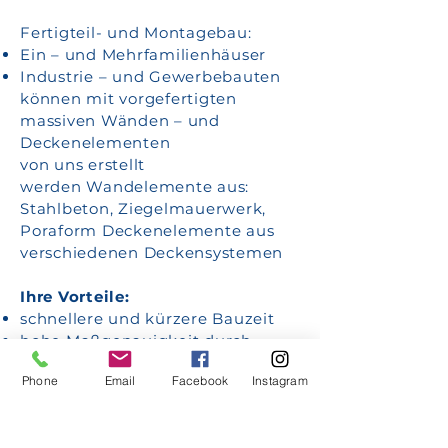
Fertigteil- und Montagebau:
Ein – und Mehrfamilienhäuser
Industrie – und Gewerbebauten
können mit vorgefertigten
massiven Wänden – und
Deckenelementen
von uns erstellt
werden
Wandelemente aus:
Stahlbeton, Ziegelmauerwerk,
Poraform Deckenelemente aus
verschiedenen Deckensystemen
Ihre Vorteile:
schnellere und kürzere Bauzeit
hohe Maßgenauigkeit durch
industrielle Vorfertigung
Phone
Email
Facebook
Instagram
Fertigteillieferwerke: z.B. Fa.
Kemmler (Tübingen – Hirschau),
Fa.