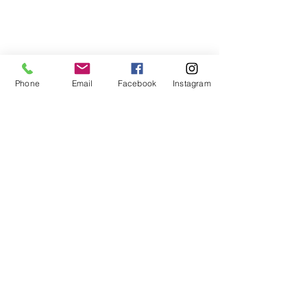
Phone
Email
Facebook
Instagram
Wir sind für Sie da!
Jetzt anrufen:
+49 7392 96991 -0
Keine halben Sachen
beim planen und bauen!
Datenschutzerklärung
Impressum
Kontakt